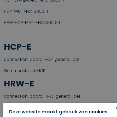
HCP-STANDAARD-AHC-3000-T
HCP-WM-AHC-3000-T
HRW-HCP-FLAT-AHC-3000-T
HCP-E
connection-board-HCP-general-def
Klemmenstrook-HCP
HRW-E
connection-board-HRW-general-def
Klemmenstrook-HRW
Deze website maakt gebruik van cookies.