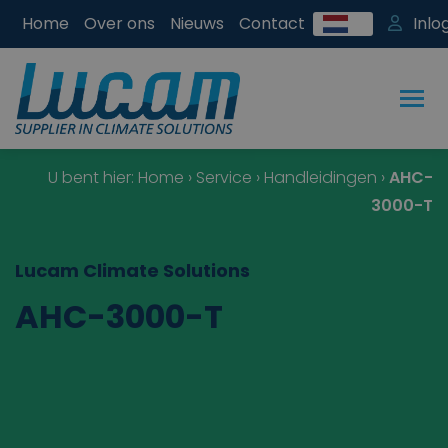
Home
Over ons
Nieuws
Contact
Inlo
U bent hier:
Home
›
Service
›
Handleidingen
›
AHC-
3000-T
Lucam Climate Solutions
AHC-3000-T