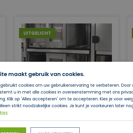
UITGELICHT
ite maakt gebruik van cookies.
gebruikt cookies om uw gebruikerservaring te verbeteren. Door
Lucam HRW
 stemt u in met alle cookies in overeenstemming met ons priva
ing. Klik op 'Alles accepteren' om te accepteren. Kies je voor we
MEER INFORMATIE
lleen strikt noodzakelijke cookies. Je kunt je voorkeuren later n
kies