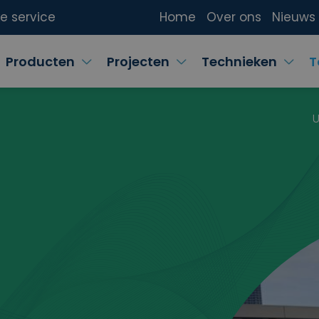
ke service
Home
Over ons
Nieuws
Producten
Projecten
Technieken
T
U