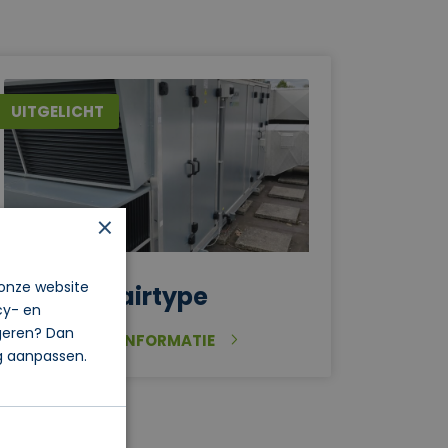
UITGELICHT
×
 onze website
Fairtype
cy- en
igeren? Dan
MEER INFORMATIE
og aanpassen.