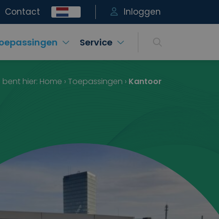
Contact
Inloggen
oepassingen
Service
 bent hier:
Home
›
Toepassingen
›
Kantoor