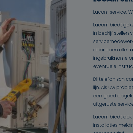
Lucam service. W
Lucam biedt gekw
in bedrijf stelle
servicemedewerke
doorlopen alle fu
ingebruikname on
eventuele instruc
Bij telefonisch co
lijn. Als uw prob
een goed opgele
uitgeruste servic
Lucam biedt ook 
installaties mel