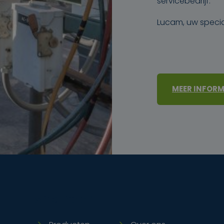
servicebedrijf.
Lucam, uw specia
MEER INFORM
Snel naar