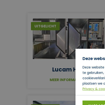
UITGELICHT
Deze webs
Deze website 
Lucam HCP
te gebruiken,
cookieverklar
MEER INFORMATIE
plaatsen we a
Privacy & coo