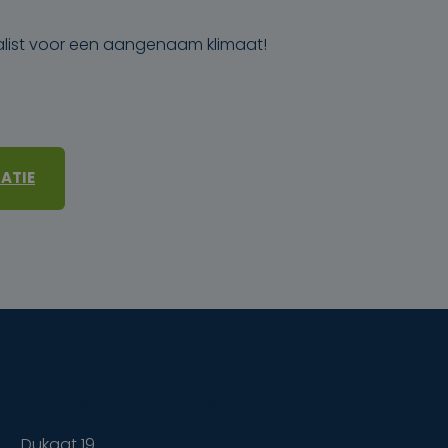
list voor een aangenaam klimaat!
ATIE
Adresgegevens
Dukaat 19