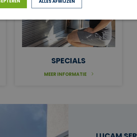
CEPTEREN
ALLES AFWIJZEN
UITGELICHT
SPECIALS
MEER INFORMATIE
LUCAM SER