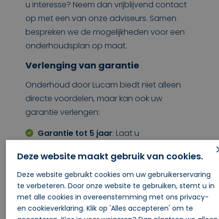
u interesse? Neem dan vrijblijvend contact
op met een van onze adviseurs. Samen
bespreken we de mogelijkheden voor een
onderhoudsplan op maat.
Verlenging van garantie
Onderhoud door Lucam biedt niet alleen
directe voordelen, maar kan ook uw
garantie verlengen:
Garantie tot 5 jaar
: Laat u
aantoonbaar minimaal twee keer per
Deze website maakt gebruik van cookies.
jaar onderhoud uitvoeren, dan kan uw
garantie worden verlengd tot vijf jaar.
Deze website gebruikt cookies om uw gebruikerservaring
te verbeteren. Door onze website te gebruiken, stemt u in
Garantie tot 10 jaar
: Wordt het
met alle cookies in overeenstemming met ons privacy-
onderhoud uitgevoerd volgens de
en cookieverklaring. Klik op 'Alles accepteren' om te
voorschriften door Lucam-monteurs,