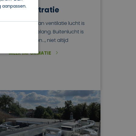
og aanpassen.
Lucht filtratie
Het filteren van ventilatie lucht is
van groot belang. Buitenlucht is
fris en schoon…, niet altijd
MEER INFORMATIE