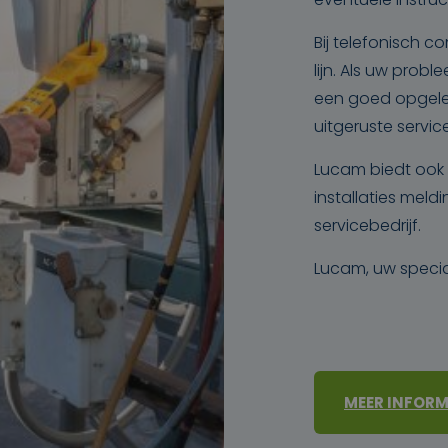
Bij telefonisch co
lijn. Als uw prob
een goed opgele
uitgeruste servic
Lucam biedt ook 
installaties mel
servicebedrijf.
Lucam, uw specia
MEER INFORM