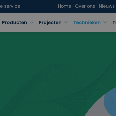
ke service
Home
Over ons
Nieuws
Producten
Projecten
Technieken
T