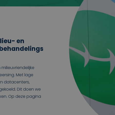
lieu- en
- behandelings
milieuvriendelijke
eersing. Met lage
n datacenters,
gekoeld. Dit doen we
eken. Op deze pagina