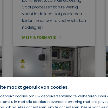
lucht heeft Lucam de oplossing.
Voor processen kan te weinig
vocht in de lucht tot problemen
leiden maar ook te veel vocht kan
nadelig zijn
MEER INFORMATIE
ite maakt gebruik van cookies.
gebruikt cookies om uw gebruikerservaring te verbeteren. Door
 stemt u in met alle cookies in overeenstemming met ons priva
ing. Klik op 'Alles accepteren' om te accepteren. Kies je voor we