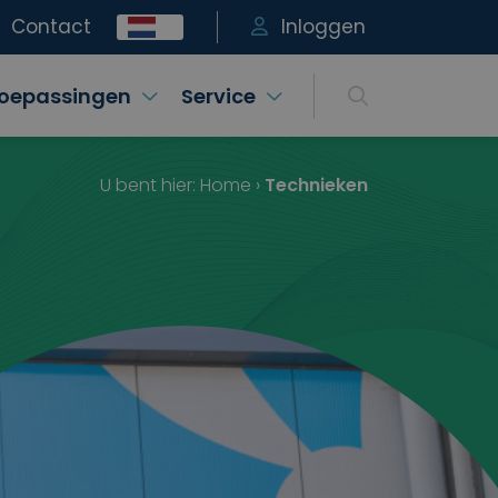
Contact
Inloggen
oepassingen
Service
U bent hier:
Home
›
Technieken