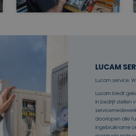
LUCAM SER
Lucam service. W
Lucam biedt gekw
in bedrijf stelle
servicemedewerke
doorlopen alle fu
ingebruikname on
eventuele instruc