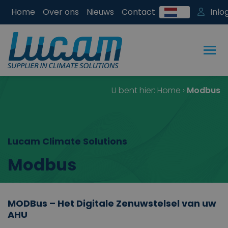
Home
Over ons
Nieuws
Contact
Inlo
U bent hier:
Home
›
Modbus
Lucam Climate Solutions
Modbus
MODBus – Het Digitale Zenuwstelsel van uw
AHU