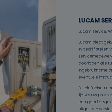
LUCAM SER
Lucam service. W
Lucam biedt gekw
in bedrijf stelle
servicemedewerke
doorlopen alle fu
ingebruikname on
eventuele instruc
Bij telefonisch co
lijn. Als uw prob
een goed opgele
uitgeruste servic