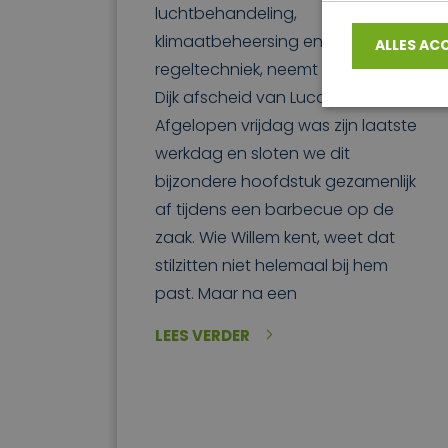
luchtbehandeling,
klimaatbeheersing en
ALLES AC
regeltechniek, neemt Willem van
Dijk afscheid van Lucam.
Afgelopen vrijdag was zijn laatste
werkdag en sloten we dit
bijzondere hoofdstuk gezamenlijk
af tijdens een barbecue op de
zaak. Wie Willem kent, weet dat
stilzitten niet helemaal bij hem
past. Maar na een
LEES VERDER