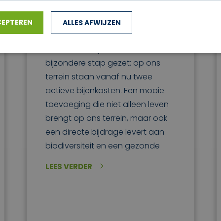
van Lucam Air Duurzaamheid
gaat verder dan energiezuinige
CEPTEREN
ALLES AFWIJZEN
klimaatoplossingen. Daarom
hebben we bij Lucam Air een
bijzondere stap gezet: op ons
terrein staan vanaf nu twee
actieve bijenkasten. Een mooie
toevoeging die niet alleen leven
brengt op ons terrein, maar ook
een directe bijdrage levert aan
biodiversiteit en een gezonde
LEES VERDER