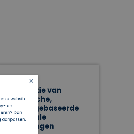
×
06.04.2026
Integratie van
technische,
 onze website
cy- en
natuurgebaseerde
igeren? Dan
en sociale
og aanpassen.
oplossingen