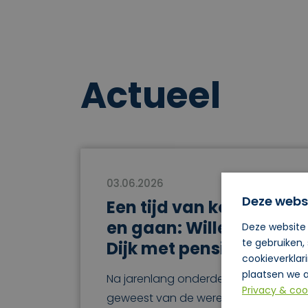
Actueel
03.06.2026
Deze webs
Een tijd van komen
en gaan: Willem van
Deze website 
te gebruiken,
Dijk met pensioen
cookieverklar
plaatsen we a
Na jarenlang onderdeel te zijn
Privacy & coo
geweest van de wereld van