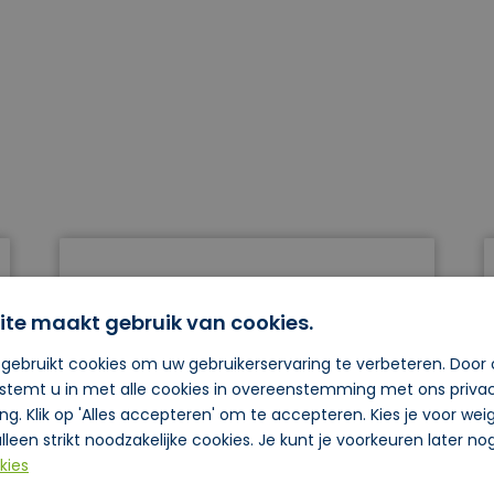
18.05.2026
ite maakt gebruik van cookies.
Lucam draagt bij
aan biodiversiteit
gebruikt cookies om uw gebruikerservaring te verbeteren. Door
 stemt u in met alle cookies in overeenstemming met ons priva
met eigen
ing. Klik op 'Alles accepteren' om te accepteren. Kies je voor we
bijenkasten
lleen strikt noodzakelijke cookies. Je kunt je voorkeuren later n
kies
Twee bijenkasten op het terrein