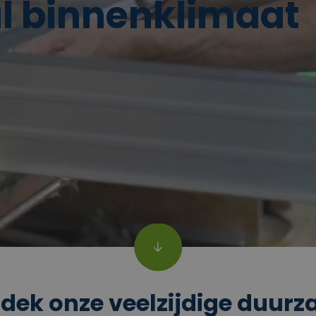
l binnenklimaat
dek onze veelzijdige duur