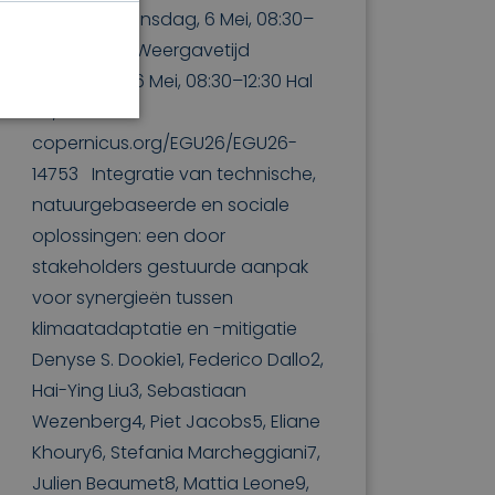
Poster | Woensdag, 6 Mei, 08:30–
10:15 (CEST), Weergavetijd
woensdag, 6 Mei, 08:30–12:30 Hal
X4, X4.94
copernicus.org/EGU26/EGU26-
14753 Integratie van technische,
natuurgebaseerde en sociale
oplossingen: een door
stakeholders gestuurde aanpak
voor synergieën tussen
klimaatadaptatie en -mitigatie
Denyse S. Dookie1, Federico Dallo2,
Hai-Ying Liu3, Sebastiaan
Wezenberg4, Piet Jacobs5, Eliane
Khoury6, Stefania Marcheggiani7,
Julien Beaumet8, Mattia Leone9,