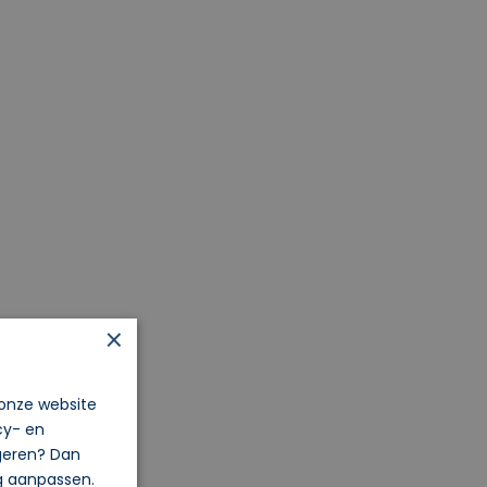
×
 onze website
cy- en
igeren? Dan
og aanpassen.