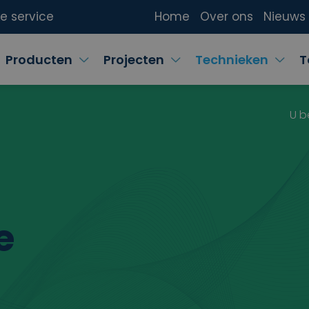
ke service
Home
Over ons
Nieuws
Producten
Projecten
Technieken
T
U b
e