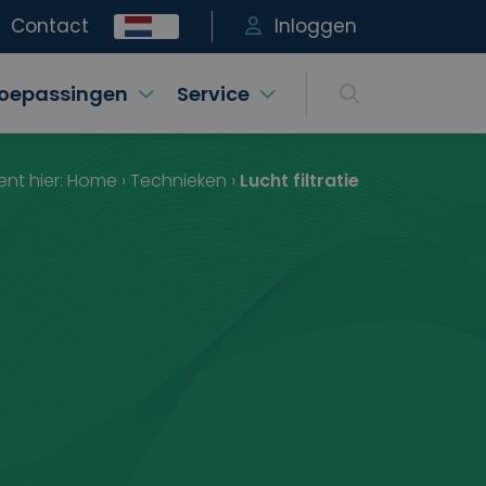
Contact
Inloggen
oepassingen
Service
ent hier:
Home
›
Technieken
›
Lucht filtratie