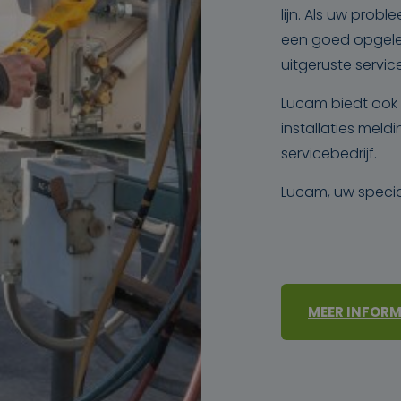
lijn. Als uw prob
een goed opgele
uitgeruste servic
Lucam biedt ook 
installaties mel
servicebedrijf.
Lucam, uw specia
MEER INFORM