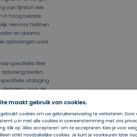
g van fijnstof vele
en in hoog belaste
ijk. Hiervoor hebben
ht laden en daarna
ale oplossingen waar
ar specifieke filter
e oplossing bieden.
 specifieke uitdaging.
n uitdaging. Voor de
traps filtersysteem
ite maakt gebruik van cookies.
n ontgeuren om de
gebruikt cookies om uw gebruikerservaring te verbeteren. Door
ren.
 stemt u in met alle cookies in overeenstemming met ons priva
ing. Klik op 'Alles accepteren' om te accepteren. Kies je voor we
lleen strikt noodzakelijke cookies. Je kunt je voorkeuren later n