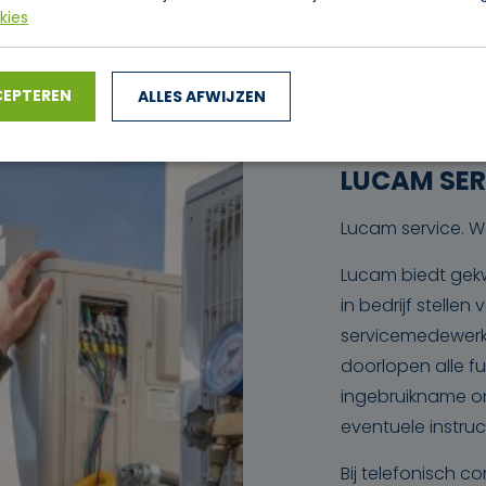
kies
CEPTEREN
ALLES AFWIJZEN
LUCAM SER
Lucam service. W
Lucam biedt gekw
in bedrijf stelle
servicemedewerke
doorlopen alle fu
ingebruikname on
eventuele instruc
Bij telefonisch co