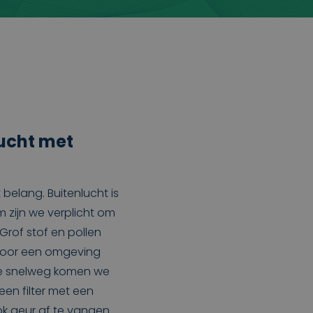
lucht met
t belang. Buitenlucht is
rm zijn we verplicht om
 Grof stof en pollen
 voor een omgeving
 de snelweg komen we
een filter met een
k geur af te vangen.