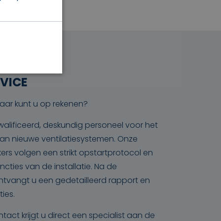
VICE
aar kunt u op rekenen?
alificeerd, deskundig personeel voor het
n van nieuwe ventilatiesystemen. Onze
rs volgen een strikt opstartprotocol en
ncties van de installatie. Na de
tvangt u een gedetailleerd rapport en
ties.
ntact krijgt u direct een specialist aan de