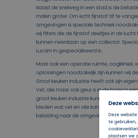
Naast de snelweg in een stad is de belastin
malen groter. Om echt fijnstof af te vang
omgevingen is speciale techniek noodzakel
wij filters die de fijnstof deeltjes in de luc
kunnen neerslaan op een collector. Speci
Lucam in gespecialiseerd is.
Maar ook een operatie ruimte, oogkliniek, wa
oplossingen noodzakelijk zijn kunnen wij d
Groot keuken industrie heeft ook zijn eigen
Vet, olie maar ook geur is in de horeca ee
groot keuken industrie kunnen wij een meer
Deze webs
bieden wat vet en olie kan afscheiden e
Deze website 
belasting naar de omgeving te minimalise
te gebruiken,
cookieverklar
plaatsen we a