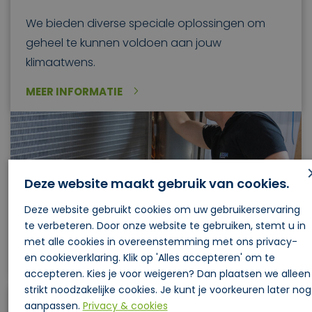
We bieden diverse speciale oplossingen om
geheel te kunnen voldoen aan jouw
klimaatwens.
MEER INFORMATIE
Deze website maakt gebruik van cookies.
Deze website gebruikt cookies om uw gebruikerservaring
te verbeteren. Door onze website te gebruiken, stemt u in
met alle cookies in overeenstemming met ons privacy-
en cookieverklaring. Klik op 'Alles accepteren' om te
accepteren. Kies je voor weigeren? Dan plaatsen we alleen
strikt noodzakelijke cookies. Je kunt je voorkeuren later nog
aanpassen.
Privacy & cookies
Kastopbouw