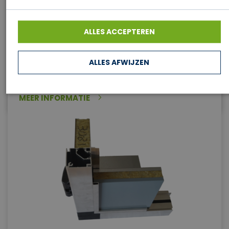
De Lucam luchtbehandelingskasten zijn
ALLES ACCEPTEREN
opgebouwd uit een aluminium koudebrugvrij
kastprofiel waarin de panelen zijn opgenomen.
Deze worden geblokkeerd door middel van een
ALLES AFWIJZEN
keg.
MEER INFORMATIE