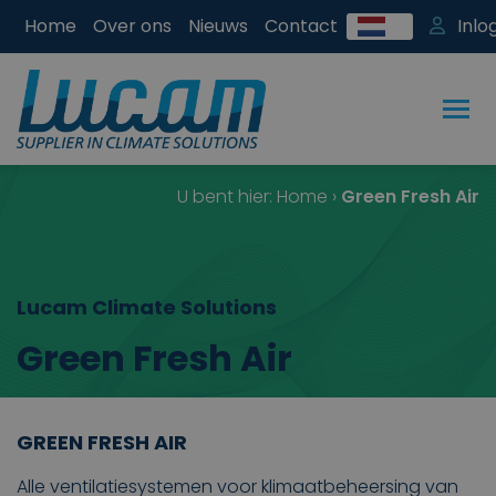
Home
Over ons
Nieuws
Contact
Inlo
U bent hier:
Home
›
Green Fresh Air
Lucam Climate Solutions
Green Fresh Air
GREEN FRESH AIR
Alle ventilatiesystemen voor klimaatbeheersing van