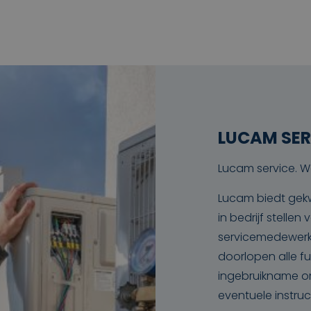
LUCAM SER
Lucam service. W
Lucam biedt gekw
in bedrijf stelle
servicemedewerke
doorlopen alle fu
ingebruikname on
eventuele instruc