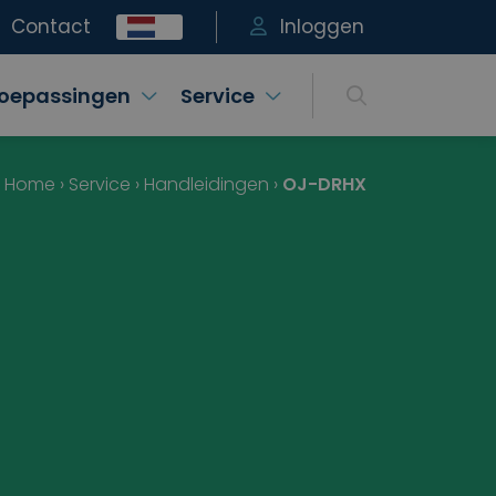
Contact
Inloggen
oepassingen
Service
:
Home
›
Service
›
Handleidingen
›
OJ-DRHX