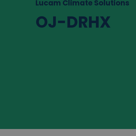
Lucam Climate Solutions
OJ-DRHX