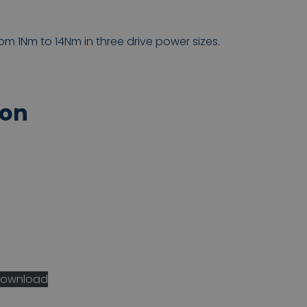
om 1Nm to 14Nm in three drive power sizes.
ion
ownload