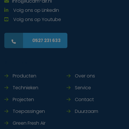
info@lucam-air.nl
Volg ons op Linkedin
Volg ons op Youtube
0527 231 633
Snel naar
Producten
Over ons
Technieken
Service
Projecten
Contact
Toepassingen
Duurzaam
Green Fresh Air