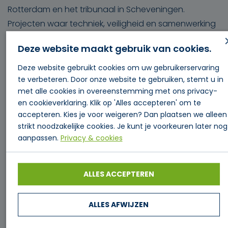
Rotterdam en het tribunaal in Scheveningen.
Projecten waar techniek, veiligheid en samenwerking
samenkomen.
Deze website maakt gebruik van cookies.
Deze website gebruikt cookies om uw gebruikerservaring
Verkoop als passie
te verbeteren. Door onze website te gebruiken, stemt u in
met alle cookies in overeenstemming met ons privacy-
Wat Willem het meest gaat missen? Daar hoeft hij
en cookieverklaring. Klik op 'Alles accepteren' om te
niet lang over na te denken. “De kick van het
accepteren. Kies je voor weigeren? Dan plaatsen we alleen
strikt noodzakelijke cookies. Je kunt je voorkeuren later nog
verkopen. Daar leef ik voor. Als ik wat verkoop, ben ik
aanpassen.
Privacy & cookies
gelukkig.”
Die commerciële drive en betrokkenheid bij klanten
ALLES ACCEPTEREN
hebben jarenlang een belangrijke rol gespeeld
binnen Lucam. Collega’s en relaties kennen Willem als
ALLES AFWIJZEN
iemand met veel technische kennis, praktijkervaring
en enthousiasme voor het vak.