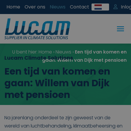
Home
Over ons
Nieuws
Contact
Inlo
U bent hier:
Home
›
Nieuws
›
Een tijd van komen en
Lucam Climate Solutions
gaan: Willem van Dijk met pensioen
Een tijd van komen en
gaan: Willem van Dijk
met pensioen
Na jarenlang onderdeel te zijn geweest van de
wereld van luchtbehandeling, klimaatbeheersing en