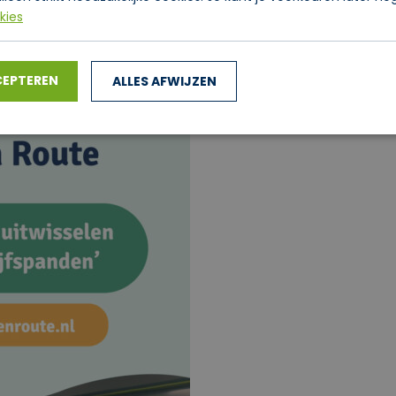
ncies en de
kies
CEPTEREN
ALLES AFWIJZEN