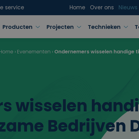
ke service
Home
Over ons
Nieuws
Producten
Projecten
Technieken
T
Home
›
Evenementen
›
Ondernemers wisselen handige ti
 wisselen handig
rzame Bedrijven