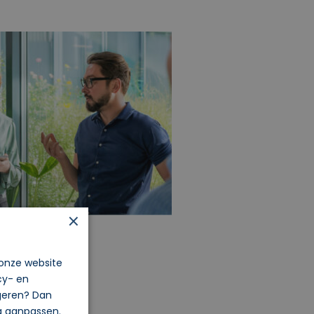
×
 onze website
cy- en
igeren? Dan
og aanpassen.