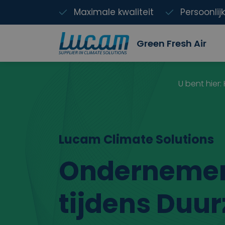
Maximale kwaliteit
Persoonlij
Green Fresh Air
U bent hier:
Lucam Climate Solutions
Ondernemers
tijdens Duu