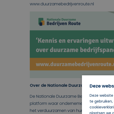
www.duurzamebedrijvenroute.nl
Over de Nationale Duurzame Bedrijven 
Deze webs
Deze website 
De Nationale Duurzame Bedrijven Route is 
te gebruiken,
platform waar ondernemers hun ervaringen
cookieverklar
het verduurzamen van hun bedrijf delen. 
plaatsen we a