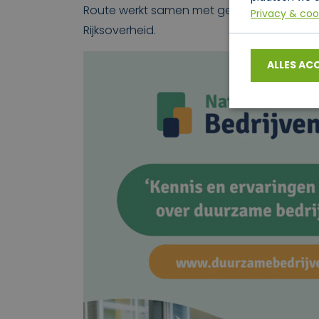
Route werkt samen met gemeenten, provi
Privacy & coo
Rijksoverheid.
ALLES AC