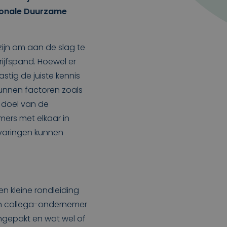
ionale Duurzame
ijn om aan de slag te
jfspand. Hoewel er
astig de juiste kennis
k kunnen factoren zoals
t doel van de
ers met elkaar in
rvaringen kunnen
n kleine rondleiding
en collega-ondernemer
ngepakt en wat wel of