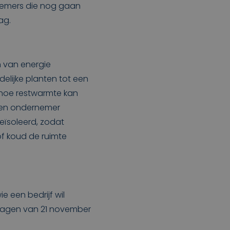
nemers die nog gaan
ag.
 van energie
delijke planten tot een
 hoe restwarmte kan
 een ondernemer
geïsoleerd, zodat
f koud de ruimte
e een bedrijf wil
Dagen van 21 november