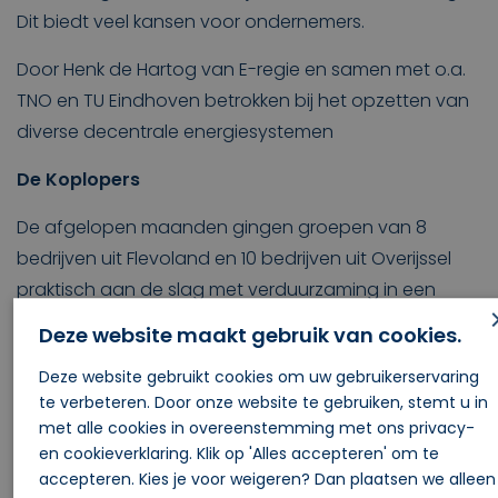
Dit biedt veel kansen voor ondernemers.
Door Henk de Hartog van E-regie en samen met o.a.
TNO en TU Eindhoven betrokken bij het opzetten van
diverse decentrale energiesystemen
De Koplopers
De afgelopen maanden gingen groepen van 8
bedrijven uit Flevoland en 10 bedrijven uit Overijssel
praktisch aan de slag met verduurzaming in een
Koploperproject. Ze kregen een uitgebreide
Deze website maakt gebruik van cookies.
nulmeting, stelden een praktische
Deze website gebruikt cookies om uw gebruikerservaring
duurzaamheidsagenda op en werken aan hun
te verbeteren. Door onze website te gebruiken, stemt u in
communicatie. In een aantal workshops wisselden ze
met alle cookies in overeenstemming met ons privacy-
ideeën, tips en ervaringen met elkaar uit. Aan het eind
en cookieverklaring. Klik op 'Alles accepteren' om te
van het traject maakten ze een
accepteren. Kies je voor weigeren? Dan plaatsen we alleen