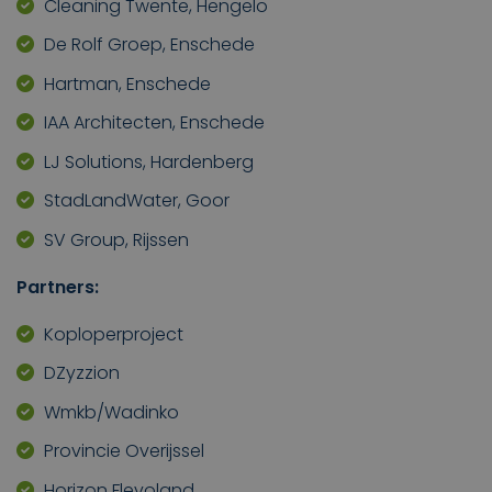
Cleaning Twente, Hengelo
De Rolf Groep, Enschede
Hartman, Enschede
IAA Architecten, Enschede
LJ Solutions, Hardenberg
StadLandWater, Goor
SV Group, Rijssen
Partners:
Koploperproject
DZyzzion
Wmkb/Wadinko
Provincie Overijssel
Horizon Flevoland