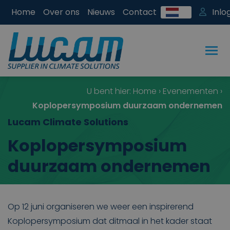
Home
Over ons
Nieuws
Contact
Inlo
U bent hier:
Home
›
Evenementen
›
Koplopersymposium duurzaam ondernemen
Lucam Climate Solutions
Koplopersymposium
duurzaam ondernemen
Op 12 juni organiseren we weer een inspirerend
Koplopersymposium dat ditmaal in het kader staat