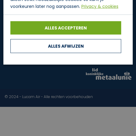
Direct contact
voorkeuren later nog aanpassen.
Privacy & cookies
Snel naar
ALLES ACCEPTEREN
Adresgegevens
ALLES AFWIJZEN
© 2024 - Lucam Air - Alle rechten voorbehouden